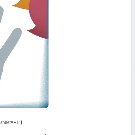
 banner=»1″]