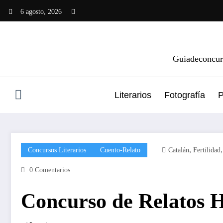
Saltar
6 agosto, 2026
al
contenido
Guiadeconcurs
Literarios
Fotografía
P
,
Concursos Literarios
Cuento-Relato
Catalán
Fertilidad
0 Comentarios
Concurso de Relato