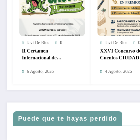
Javi De Ríos
0
Javi De Ríos
II Certamen
XXVI Concurso d
Internacional de
Cuentos CIUDAD
Literatura de Humor LA
MARBELLA – 5.0
FLOR DEL CACTUS
2.000€
6 Agosto, 2026
4 Agosto, 2026
2027 – 3.000€
Puede que te hayas perdido