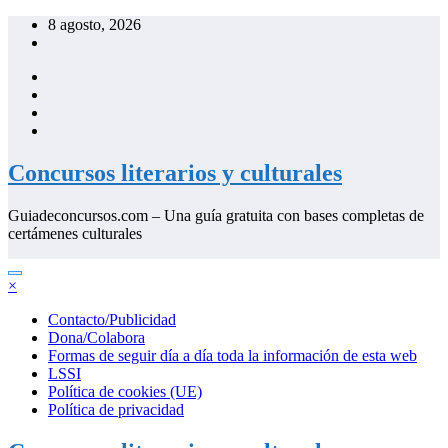
Saltar
8 agosto, 2026
al
contenido
Concursos literarios y culturales
Guiadeconcursos.com – Una guía gratuita con bases completas de
certámenes culturales
×
Contacto/Publicidad
Dona/Colabora
Formas de seguir día a día toda la información de esta web
LSSI
Política de cookies (UE)
Política de privacidad