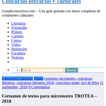
Concursos literarios y culturales
Guiadeconcursos.com – Una guía gratuita con bases completas de
certámenes culturales
Literarios
Fotografía
Pintura
Carteles
Cortos
Vídeo
Ilustración
Escultura
Noticias
Concursos Literarios
Teatro
certamen microteatro
,
concursos
literarios
,
concursos literarios 2018
,
concursos teatro
Javi de Ríos
11
septiembre, 2018
0 Comentarios
Certamen de textos para microteatro TROTEA –