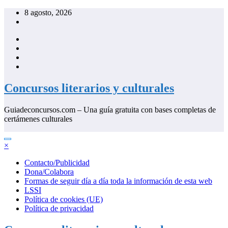
Saltar
8 agosto, 2026
al
contenido
Concursos literarios y culturales
Guiadeconcursos.com – Una guía gratuita con bases completas de
certámenes culturales
×
Contacto/Publicidad
Dona/Colabora
Formas de seguir día a día toda la información de esta web
LSSI
Política de cookies (UE)
Política de privacidad