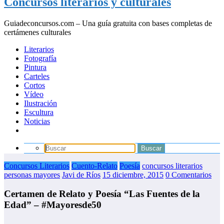
Concursos literarios y culturales
Guiadeconcursos.com – Una guía gratuita con bases completas de
certámenes culturales
Literarios
Fotografía
Pintura
Carteles
Cortos
Vídeo
Ilustración
Escultura
Noticias
Concursos Literarios
Cuento-Relato
Poesía
concursos literarios
personas mayores
Javi de Ríos
15 diciembre, 2015
0 Comentarios
Certamen de Relato y Poesía “Las Fuentes de la
Edad” – #Mayoresde50