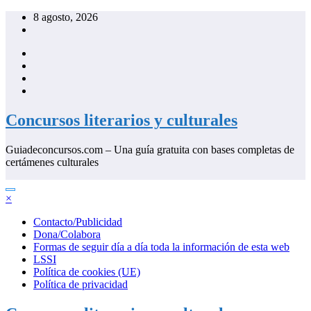
Saltar
8 agosto, 2026
al
contenido
Concursos literarios y culturales
Guiadeconcursos.com – Una guía gratuita con bases completas de
certámenes culturales
×
Contacto/Publicidad
Dona/Colabora
Formas de seguir día a día toda la información de esta web
LSSI
Política de cookies (UE)
Política de privacidad