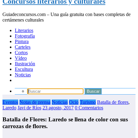
Concursos literarios y culturales
Guiadeconcursos.com – Una guía gratuita con bases completas de
certámenes culturales
Literarios
Fotografía
Pintura
Carteles
Cortos
Vídeo
Ilustración
Escultura
Noticias
Eventos
Notas de prensa
Noticias
Ocio
Turismo
Batalla de flores
,
Laredo
Javi de Ríos
23 agosto, 2017
0 Comentarios
Batalla de Flores: Laredo se llena de color con sus
carrozas de flores.