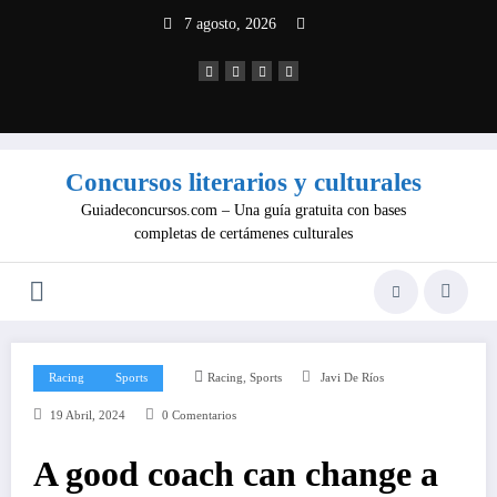
Saltar
7 agosto, 2026
al
contenido
Concursos literarios y culturales
Guiadeconcursos.com – Una guía gratuita con bases
completas de certámenes culturales
,
Racing
Sports
Racing
Sports
Javi De Ríos
19 Abril, 2024
0 Comentarios
A good coach can change a