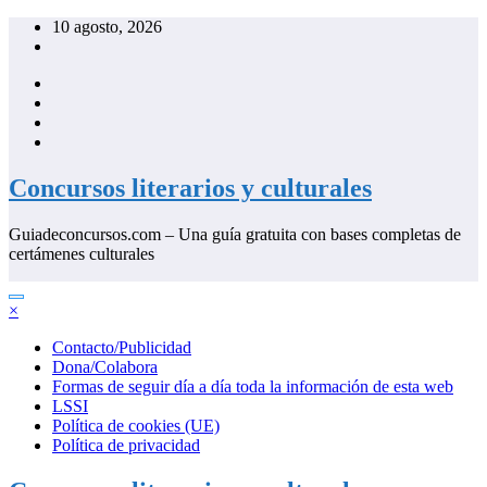
Saltar
10 agosto, 2026
al
contenido
Concursos literarios y culturales
Guiadeconcursos.com – Una guía gratuita con bases completas de
certámenes culturales
×
Contacto/Publicidad
Dona/Colabora
Formas de seguir día a día toda la información de esta web
LSSI
Política de cookies (UE)
Política de privacidad