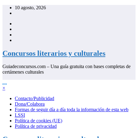
Saltar
10 agosto, 2026
al
contenido
Concursos literarios y culturales
Guiadeconcursos.com – Una guía gratuita con bases completas de
certámenes culturales
×
Contacto/Publicidad
Dona/Colabora
Formas de seguir día a día toda la información de esta web
LSSI
Política de cookies (UE)
Política de privacidad