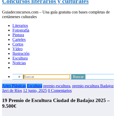
Concursos literarios y culturales
Guiadeconcursos.com – Una guía gratuita con bases completas de
certámenes culturales
Literarios
Fotografía
Pintura
Carteles
Cortos
Vídeo
Ilustración
Escultura
Noticias
Artes Plásticas
Escultura
premio escultura
,
premio escultura Badajoz
Javi de Ríos
12 junio, 2025
0 Comentarios
19 Premio de Escultura Ciudad de Badajoz 2025 –
9.500€