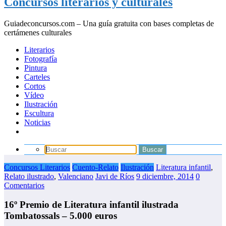
Concursos literarios y culturales
Guiadeconcursos.com – Una guía gratuita con bases completas de
certámenes culturales
Literarios
Fotografía
Pintura
Carteles
Cortos
Vídeo
Ilustración
Escultura
Noticias
Concursos Literarios
Cuento-Relato
Ilustración
Literatura infantil
,
Relato ilustrado
,
Valenciano
Javi de Ríos
9 diciembre, 2014
0
Comentarios
16º Premio de Literatura infantil ilustrada
Tombatossals – 5.000 euros