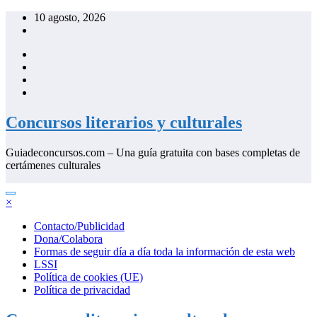
Saltar
10 agosto, 2026
al
contenido
Concursos literarios y culturales
Guiadeconcursos.com – Una guía gratuita con bases completas de
certámenes culturales
×
Contacto/Publicidad
Dona/Colabora
Formas de seguir día a día toda la información de esta web
LSSI
Política de cookies (UE)
Política de privacidad