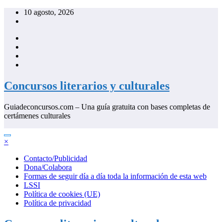
Saltar
10 agosto, 2026
al
contenido
Concursos literarios y culturales
Guiadeconcursos.com – Una guía gratuita con bases completas de
certámenes culturales
×
Contacto/Publicidad
Dona/Colabora
Formas de seguir día a día toda la información de esta web
LSSI
Política de cookies (UE)
Política de privacidad