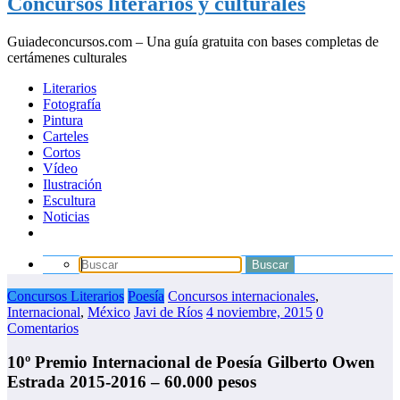
Concursos literarios y culturales
Guiadeconcursos.com – Una guía gratuita con bases completas de
certámenes culturales
Literarios
Fotografía
Pintura
Carteles
Cortos
Vídeo
Ilustración
Escultura
Noticias
Concursos Literarios
Poesía
Concursos internacionales
,
Internacional
,
México
Javi de Ríos
4 noviembre, 2015
0
Comentarios
10º Premio Internacional de Poesía Gilberto Owen
Estrada 2015-2016 – 60.000 pesos