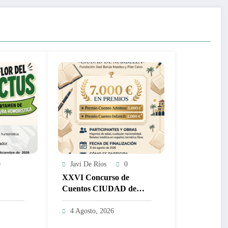
0
Javi De Ríos
0
XXVI Concurso de
Cuentos CIUDAD de
mor LA
MARBELLA – 5.000 y
TUS
2.000€
4 Agosto, 2026