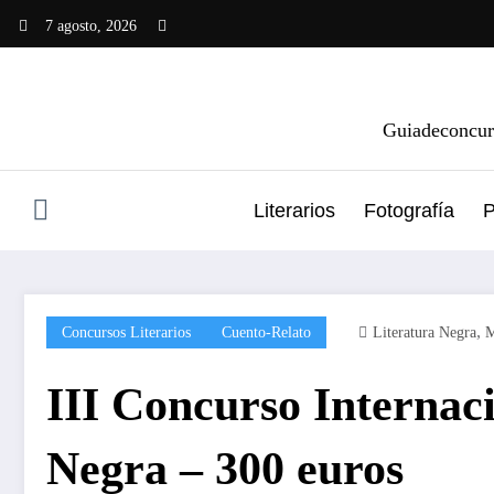
Saltar
7 agosto, 2026
al
contenido
Guiadeconcurs
Literarios
Fotografía
P
,
Concursos Literarios
Cuento-Relato
Literatura Negra
M
III Concurso Internac
Negra – 300 euros