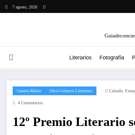
Saltar
7 agosto, 2026
al
contenido
Guiadeconcurs
Literarios
Fotografía
P
,
Cuento-Relato
Otros Géneros Literatura
Calzado
Ensa
4 Comentarios
12º Premio Literario s