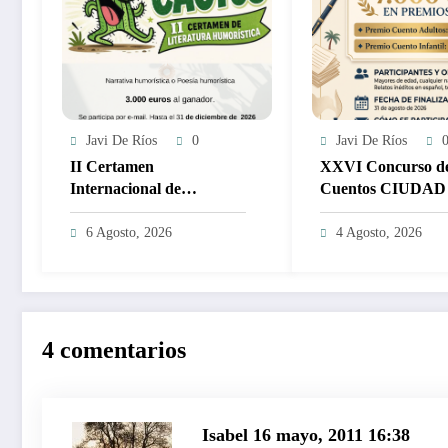
Javi De Ríos
0
Javi De Ríos
II Certamen
XXVI Concurso d
Internacional de
Cuentos CIUDAD
Literatura de Humor LA
MARBELLA – 5.0
FLOR DEL CACTUS
2.000€
6 Agosto, 2026
4 Agosto, 2026
2027 – 3.000€
4 comentarios
Isabel
16 mayo, 2011 16:38